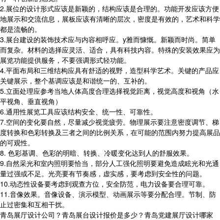
2.展位的设计形式应该是新颖的，结构应该是合理的。功能开发应该方便
地展示和交流信息，展板应该有清晰的层次，密度是有效的，艺术和科学
都是流畅的。
3.展台建设的装饰技术应与内容相呼应。y雅而慷慨。新颖而时尚。简单
而复杂。材料的选择应灵活、适合，具有科技内容。特殊的安装效果应为
展览功能提供服务，不要强调形式轻功能。
4.平面布局和三维结构应具有舒适的视野，造型科学艺术。关键的产品应
关键展示，整个基调应该是和谐统一的、互补的。
5.立面处理应参考当地人体高度合理选择视觉距离，视觉高度和视角（水
平视角、垂直视角）
6.通用性展览工具应该结构安全、统一性、可靠性。
7.空间的变化要自然，尽量减少视觉疲劳。物理展示要注意密度调节、梯
度转换和色彩转换及三者之间的比例关系，在可能的范围内努力提高展品
的可观性。
8. 色彩基调、色彩的明暗、转换、冷暖变化达到人的舒服效果。
9.自然采光和室内照明要恰当，部分人工强化照明要避免造成眩光和光通
量过强或不足。光亮要有节奏感，虚实感，要考虑到安全性的问题。
10.动态性设备要考虑到观查方位，安全防范，电力设备要合理可靠。
11.音像效果。音像设备、演示模型、动画展示等要分配合理。节制、防
止过密集和互相干扰。
青岛展厅设计公司？青岛展台设计报价是多少？青岛党建展厅设计哪家