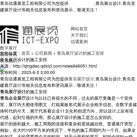
青岛信通展览工程有限公司为您提供
青岛展厅设计
,青岛展台设计,青岛党
建展厅设计等相关信息发布和资讯展示，敬请关注！
您暂无新询盘信
息！
网站首页
关于我们
信通案例
数字展厅
您的位置：
首页
>
公司新闻
>
青岛展厅设计的施工安排
新闻资讯
青岛展厅设计的施工安排
联系我们
来源：http://qingdao.qdxtzl.com/news946051.html
发布时间：2023-6-5 3:00:00
青岛信通展览工程有限公司为您提供
青岛展厅设计
,青岛展台设计,青岛党
建展厅设计等相关信息发布和资讯展示，敬请关注！
青岛展厅设计
的施工安排
青岛企业展厅
设计与以往已有很大的不同，过去的展厅更像是一个宣传
室，展厅内大都使用图文、灯箱展板形式展示企业相关信息。在数字多媒
体时代的今天，展厅代表着企业11文化和前进方向，所以设计上应有现
代感，起到引领的作用。那么展厅设计的施工是怎么安排的。
展厅的面积越大，施工周期的连接和复杂程度就越自然。普通展厅类型，
例如，在大约100平方米的情况下，半包的施工周期约为一个月。如果全
包的话，大约需要两个月的时间。对于小面积的展厅，时间会缩短一些，