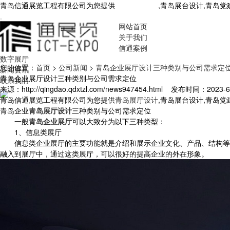
青岛信通展览工程有限公司为您提供
青岛展厅设计
,青岛展台设计,青岛
网站首页
关于我们
信通案例
数字展厅
您的位置：
首页
>
公司新闻
>
青岛企业展厅设计三种类别与公司需求定
新闻资讯
青岛企业展厅设计三种类别与公司需求定位
联系我们
来源：http://qingdao.qdxtzl.com/news947454.html
发布时间：2023-6-8
青岛信通展览工程有限公司为您提供
青岛展厅设计
,青岛展台设计,青岛
青岛企业
青岛展厅设计
三种类别与公司需求定位
一般
青岛企业展厅
可以大致分为以下三种类型：
1、信息类展厅
信息类企业展厅的主要功能就是介绍和展示企业文化、产品、结构等。
融入到展厅中，通过这类展厅，可以很好的提高企业的外在形象。