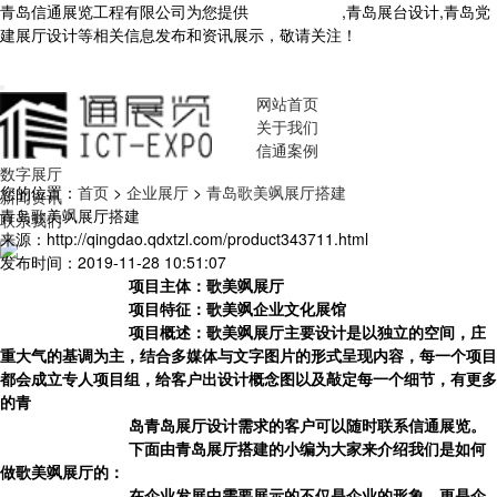
青岛信通展览工程有限公司为您提供
青岛展厅设计
,青岛展台设计,青岛党
建展厅设计等相关信息发布和资讯展示，敬请关注！
您暂无新询盘信
息！
网站首页
关于我们
信通案例
数字展厅
您的位置：
首页
>
企业展厅
>
青岛歌美飒展厅搭建
新闻资讯
青岛歌美飒展厅搭建
联系我们
来源：http://qingdao.qdxtzl.com/product343711.html
发布时间：2019-11-28 10:51:07
项目主体：歌美飒展厅
项目特征：歌美飒企业文化展馆
项目概述：歌美飒展厅主要设计是以独立的空间，庄
重大气的基调为主，结合多媒体与文字图片的形式呈现内容，每一个项目
都会成立专人项目组，给客户出设计概念图以及敲定每一个细节，有更多
的青
岛
青岛展厅设计
需求的客户可以随时联系信通展览。
下面由青岛展厅搭建的小编为大家来介绍我们是如何
做
歌美飒展厅
的：
在企业发展中需要展示的不仅是企业的形象，更是企