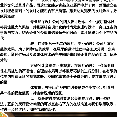
业的文化以及其产品，而这些都能从
青岛企业展厅
中所了解，然而建立在
设计理念基础上的设计才能迎合客户所需。想要达到完美的设计效果，必
须要遵循
专业展厅设计公司的四大设计理念。企业展厅整体风
格要注重大气风范，并且要结合现代化的时尚元素进行设计，突出企业的
形象与实力。结合企业的类型来选择适合的时尚元素才能成为企业产品的
代
表，打造出独一无二的展厅。专业的设计公司注重的
整体效果。为了保障z佳的效果，在展厅的设计过程中会主次分明，焦点
聚焦。通过灯光以及多媒体技术的完美辅助来彰显企业产品的卖点。这样
才能
更好的让参观者止步观赏。在展厅的设计上必须要确
保布局规划的严谨性，合理的布局可以将展厅巧妙的进行分割，在有限的
范围内打造无限的视觉体验。空间的掌握是十分讲究的，要注重展厅设计
的整
体效果。在突出产品的同时要彰显企业文化，打造独
具一格的视觉盛宴，冲击参观者的视觉。
以上就是信通展览对青岛
歌美飒展厅设计
的一些想
法，更多的展厅设计构思的可以点击右下方的在线沟通与我们取得联系，
作进一步的讨论，期待与您的合作。