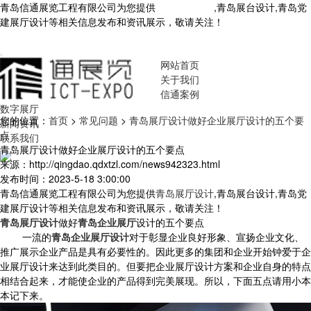
青岛信通展览工程有限公司为您提供
青岛展厅设计
,青岛展台设计,青岛党
建展厅设计等相关信息发布和资讯展示，敬请关注！
您暂无新询盘信
息！
网站首页
关于我们
信通案例
数字展厅
您的位置：
首页
>
常见问题
>
青岛展厅设计做好企业展厅设计的五个要
新闻资讯
点
联系我们
青岛展厅设计做好企业展厅设计的五个要点
来源：http://qingdao.qdxtzl.com/news942323.html
发布时间：2023-5-18 3:00:00
青岛信通展览工程有限公司为您提供
青岛展厅设计
,青岛展台设计,青岛党
建展厅设计等相关信息发布和资讯展示，敬请关注！
青岛展厅设计
做好
青岛企业展厅
设计的五个要点
一流的
青岛企业展厅设计
对于彰显企业良好形象、宣扬企业文化、
推广展示企业产品是具有必要性的。因此更多的集团和企业开始钟爱于企
业展厅设计来达到此类目的。但要把企业展厅设计方案和企业自身的特点
相结合起来，才能使企业的产品得到完美展现。所以，下面五点请用小本
本记下来。