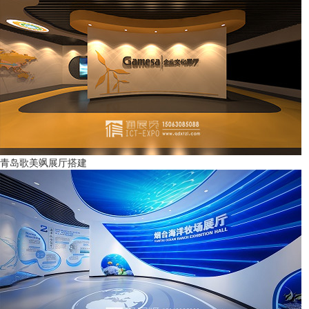
青岛歌美飒展厅搭建