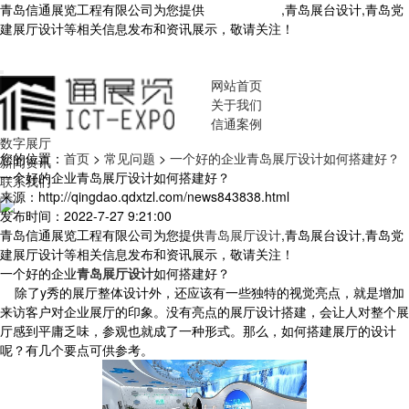
青岛信通展览工程有限公司为您提供
青岛展厅设计
,青岛展台设计,青岛党
建展厅设计等相关信息发布和资讯展示，敬请关注！
您暂无新询盘信
息！
网站首页
关于我们
信通案例
数字展厅
您的位置：
首页
>
常见问题
>
一个好的企业青岛展厅设计如何搭建好？
新闻资讯
一个好的企业青岛展厅设计如何搭建好？
联系我们
来源：http://qingdao.qdxtzl.com/news843838.html
发布时间：2022-7-27 9:21:00
青岛信通展览工程有限公司为您提供
青岛展厅设计
,青岛展台设计,青岛党
建展厅设计等相关信息发布和资讯展示，敬请关注！
一个好的企业
青岛展厅设计
如何搭建好？
除了y秀的展厅整体设计外，还应该有一些独特的视觉亮点，就是增加
来访客户对企业展厅的印象。没有亮点的展厅设计搭建，会让人对整个展
厅感到平庸乏味，参观也就成了一种形式。那么，如何搭建展厅的设计
呢？有几个要点可供参考。