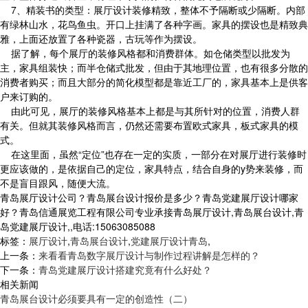
7、精装书的类型：展厅设计装修精致，整体不予隔断或少隔断。内部
有绿林山水，花鸟鱼虫。开口上挂满了各种字画。家具的摆设也是精致典
雅，上面还放置了各种瓷器，古玩等作为摆设。
据了解，每个展厅的装修风格都和消费群体。如仓储类型以批发为
主，家具组装快；而半仓储式批发，但由于其地理位置，也有很多分散的
消费者购买；而且大部分的简化模型都是靠近工厂的，家具基本上是供客
户来订购的。
由此可见，展厅的装修风格基本上都是与其所针对的位置，消费人群
有关。但就其装修风格而言，仍然还需要布置欧式家具，板式家具的模
式。
在这里面，虽然“定位”也存在一定的实质，一部分在对展厅进行装修时
更应该做的，是依据自己的定位，家具特点，结合自身的y势来装修，而
不是盲目跟风，随便大流。
青岛展厅设计公司？青岛展台设计报价是多少？青岛党建展厅设计哪家
好？青岛信通展览工程有限公司专业承接青岛展厅设计,青岛展台设计,青
岛党建展厅设计,,电话:15063085088
标签：
展厅设计
,
青岛展台设计
,
党建展厅设计青岛
,
上一条：
来看看青岛数字展厅设计与制作过程讲解是怎样的？
下一条：
青岛党建展厅设计搭建究竟有什么好处？
相关新闻
青岛展台设计必须要具有一定的创造性（二）