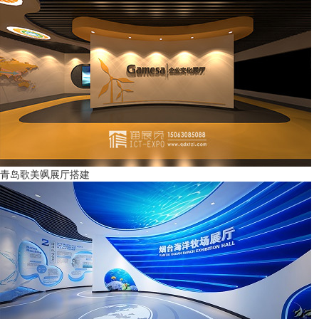
青岛歌美飒展厅搭建