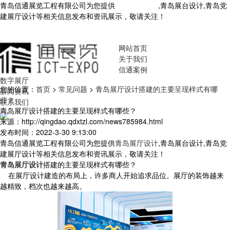
青岛信通展览工程有限公司为您提供
青岛展厅设计
,青岛展台设计,青岛党
建展厅设计等相关信息发布和资讯展示，敬请关注！
您暂无新询盘信
息！
网站首页
关于我们
信通案例
数字展厅
您的位置：
首页
>
常见问题
>
青岛展厅设计搭建的主要呈现样式有哪
新闻资讯
些？
联系我们
青岛展厅设计搭建的主要呈现样式有哪些？
来源：http://qingdao.qdxtzl.com/news785984.html
发布时间：2022-3-30 9:13:00
青岛信通展览工程有限公司为您提供
青岛展厅设计
,青岛展台设计,青岛党
建展厅设计等相关信息发布和资讯展示，敬请关注！
青岛展厅设计
搭建的主要呈现样式有哪些？
在展厅设计建造的布局上，许多商人开始追求品位。展厅的装饰越来
越精致，档次也越来越高。