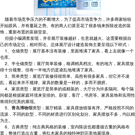
随着市场竞争压力的不断增大，为了提高市场竞争力，许多商家纷纷
开始跟风，并有蔓延之势。有的商人们甚至花了很多钱来拆除改造的装
饰，重新布置的富丽堂皇。
但据小编调查发现，并非展厅装修越好，生意就越火。这需要根据自
己的市场定位，相对而论。总体展厅设计建造装饰主要呈现以下样式：
1、仓储类型：展厅基本没有装修，里面堆满了家具，看上去就像一个
仓库。
2、半仓储类型：展厅简单装修，格调稍具档次。有的地方，家具摆放
得十分规整。但有一半地方仍是凌乱地堆满了家具。
3、简单类型：展览厅装修得很简单。虽然有很多家具，但它并不凌
乱，看起来并不规律。家具的数量是一样的，多而不拥挤。
4、家居类型：展览厅是简单的或精装的，大厅分为许多隔间。每个隔
间都是根据家庭环境来安排的。卧室，客厅，书房等。家具装饰和实用性
将得到完美的展现。
5、
青岛博物馆
类型：展厅精装，家具摆放错落有序。严格按照不同的
流派，不同的款型，不同的材质进行区别化划分。家具摆放不多，均以精
为主。
6、古典类型：纯古典风格的装修，室内陈设也都遵循古董的风格布
置，整体打造出古董，将红木家具的独特神韵完美地展现身。