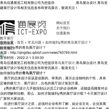
青岛信通展览工程有限公司为您提供
青岛展厅设计
,青岛展台设计,青岛党
建展厅设计等相关信息发布和资讯展示，敬请关注！
您暂无新询盘信
息！
网站首页
关于我们
信通案例
数字展厅
您的位置：
首页
>
常见问题
>
如何做到y秀的青岛展厅设计？
新闻资讯
如何做到y秀的青岛展厅设计？
联系我们
来源：http://qingdao.qdxtzl.com/news760769.html
发布时间：2022-2-1 3:00:00
青岛信通展览工程有限公司为您提供
青岛展厅设计
,青岛展台设计,青岛党
建展厅设计等相关信息发布和资讯展示，敬请关注！
如何做到y秀的
青岛展厅设计
？
展厅的总体设计应该是创新的、审美的，展示企业独特的个性，具有
足够的吸引力，展厅设计，出色的展厅设计策划方案。
y秀的展厅设计几乎能深刻认识员工们的企业精神，还能提高顾客对企
业的理解和信赖。那么，如何才能做到y秀的展厅设计呢？今天展厅设计
厂家和大家说说。
在进行展厅设计之前，必须对企业有所了解，如企业文化，企业发展
历程，企业荣誉，企业品牌，企业产品等信息，对企业有足够的了解，做