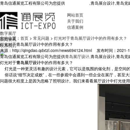
青岛信通展览工程有限公司为您提供
青岛展厅设计
,青岛展台设计,青岛
网站首页
关于我们
信通案例
数字展厅
您的位置：
首页
>
常见问题
>
灯光对于青岛展厅设计中的作用有多大？
新闻资讯
灯光对于青岛展厅设计中的作用有多大？
联系我们
来源：http://qingdao.qdxtzl.com/news694124.html
发布时间：2021-10-
青岛信通展览工程有限公司为您提供
青岛展厅设计
,青岛展台设计,青岛
灯光对于
青岛展厅设计
中的作用有多大？
灯光是一种更灵活有趣的设计元素，它可以是氛围的催化剂，是空间的
俗话说“细节决定成败”，在一些参观中会遇到一些企业在展厅，甚至大
问题很大程度上是因为忽略了照明设计。我们来看看展厅设计中灯光使用