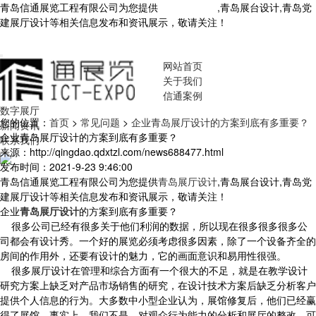
青岛信通展览工程有限公司为您提供
青岛展厅设计
,青岛展台设计,青岛党
建展厅设计等相关信息发布和资讯展示，敬请关注！
您暂无新询盘信
息！
网站首页
关于我们
信通案例
数字展厅
您的位置：
首页
>
常见问题
>
企业青岛展厅设计的方案到底有多重要？
新闻资讯
企业青岛展厅设计的方案到底有多重要？
联系我们
来源：http://qingdao.qdxtzl.com/news688477.html
发布时间：2021-9-23 9:46:00
青岛信通展览工程有限公司为您提供
青岛展厅设计
,青岛展台设计,青岛党
建展厅设计等相关信息发布和资讯展示，敬请关注！
企业
青岛展厅设计
的方案到底有多重要？
很多公司已经有很多关于他们利润的数据，所以现在很多很多很多公
司都会有设计秀。一个好的展览必须考虑很多因素，除了一个设备齐全的
房间的作用外，还要有设计的魅力，它的画面意识和易用性很强。
很多展厅设计在管理和综合方面有一个很大的不足，就是在教学设计
研究方案上缺乏对产品市场销售的研究，在设计技术方案后缺乏分析客户
提供个人信息的行为。大多数中小型企业认为，展馆修复后，他们已经赢
得了展馆。事实上，我们不是。对观众行为能力的分析和展厅的整改，可