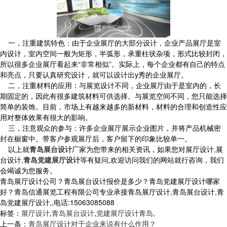
一，注重建筑特色：由于企业展厅的大部分设计，企业产品展厅是室
内设计，室内空间一般为矩形，半弧形，承重柱状杂项，形式比较封闭，
所以很多企业展厅看起来“非常相似”。实际上，每个企业都有自己的特点
和亮点，只要认真研究设计，就可以设计出y秀的企业展厅。
二，注重材料的应用：与展览设计不同，企业展厅由于是室内的，长
期固定的，因此有很多建筑材料可供选择。与展览空间不同，您只能选择
简单的装饰。目前，市场上有越来越多的新材料，材料的合理和创造性应
用对整体效果有很大的影响。
三，注意观众的参与：许多企业展厅展示企业图片，并将产品机械密
封在橱窗中。带客户参观展厅后，客户留下的印象比较单一。
以上就
青岛展台设计
厂家为您带来的相关资讯，如果您对展厅设计,展
台设计,
青岛党建展厅设计
等有疑问,欢迎访问我们的网站就行咨询，我们
会竭诚为您服务。
青岛展厅设计公司？青岛展台设计报价是多少？青岛党建展厅设计哪家
好？青岛信通展览工程有限公司专业承接青岛展厅设计,青岛展台设计,青
岛党建展厅设计,,电话:15063085088
标签：
展厅设计
,
青岛展台设计
,
党建展厅设计青岛
,
上一条：
青岛展厅设计对于企业来说有什么作用？