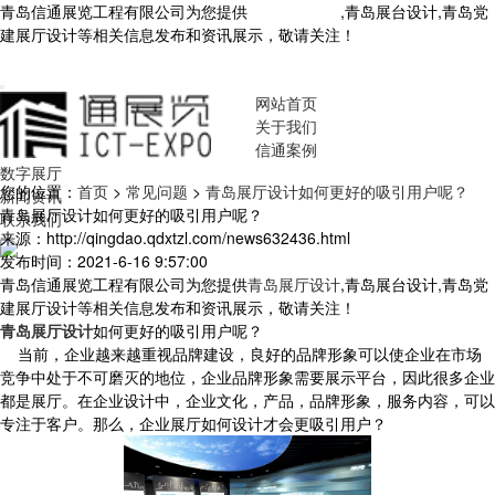
青岛信通展览工程有限公司为您提供
青岛展厅设计
,青岛展台设计,青岛党
建展厅设计等相关信息发布和资讯展示，敬请关注！
您暂无新询盘信
息！
网站首页
关于我们
信通案例
数字展厅
您的位置：
首页
>
常见问题
>
青岛展厅设计如何更好的吸引用户呢？
新闻资讯
青岛展厅设计如何更好的吸引用户呢？
联系我们
来源：http://qingdao.qdxtzl.com/news632436.html
发布时间：2021-6-16 9:57:00
青岛信通展览工程有限公司为您提供
青岛展厅设计
,青岛展台设计,青岛党
建展厅设计等相关信息发布和资讯展示，敬请关注！
青岛展厅设计
如何更好的吸引用户呢？
当前，企业越来越重视品牌建设，良好的品牌形象可以使企业在市场
竞争中处于不可磨灭的地位，企业品牌形象需要展示平台，因此很多企业
都是展厅。在企业设计中，企业文化，产品，品牌形象，服务内容，可以
专注于客户。那么，企业展厅如何设计才会更吸引用户？