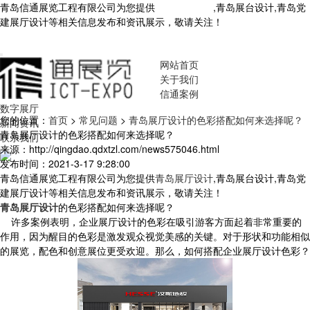
青岛信通展览工程有限公司为您提供
青岛展厅设计
,青岛展台设计,青岛党
建展厅设计等相关信息发布和资讯展示，敬请关注！
您暂无新询盘信
息！
网站首页
关于我们
信通案例
数字展厅
您的位置：
首页
>
常见问题
>
青岛展厅设计的色彩搭配如何来选择呢？
新闻资讯
青岛展厅设计的色彩搭配如何来选择呢？
联系我们
来源：http://qingdao.qdxtzl.com/news575046.html
发布时间：2021-3-17 9:28:00
青岛信通展览工程有限公司为您提供
青岛展厅设计
,青岛展台设计,青岛党
建展厅设计等相关信息发布和资讯展示，敬请关注！
青岛展厅设计
的色彩搭配如何来选择呢？
许多案例表明，企业展厅设计的色彩在吸引游客方面起着非常重要的
作用，因为醒目的色彩是激发观众视觉美感的关键。对于形状和功能相似
的展览，配色和创意展位更受欢迎。那么，如何搭配企业展厅设计色彩？