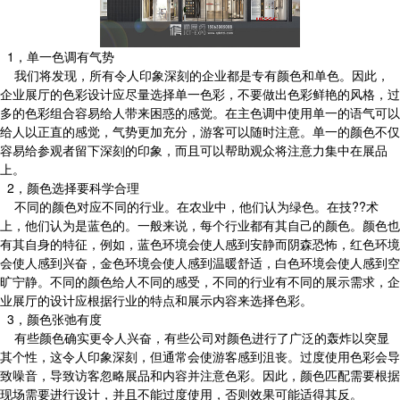
1，单一色调有气势
我们将发现，所有令人印象深刻的企业都是专有颜色和单色。因此，
企业展厅的色彩设计应尽量选择单一色彩，不要做出色彩鲜艳的风格，过
多的色彩组合容易给人带来困惑的感觉。在主色调中使用单一的语气可以
给人以正直的感觉，气势更加充分，游客可以随时注意。单一的颜色不仅
容易给参观者留下深刻的印象，而且可以帮助观众将注意力集中在展品
上。
2，颜色选择要科学合理
不同的颜色对应不同的行业。在农业中，他们认为绿色。在技??术
上，他们认为是蓝色的。一般来说，每个行业都有其自己的颜色。颜色也
有其自身的特征，例如，蓝色环境会使人感到安静而阴森恐怖，红色环境
会使人感到兴奋，金色环境会使人感到温暖舒适，白色环境会使人感到空
旷宁静。不同的颜色给人不同的感受，不同的行业有不同的展示需求，企
业展厅的设计应根据行业的特点和展示内容来选择色彩。
3，颜色张弛有度
有些颜色确实更令人兴奋，有些公司对颜色进行了广泛的轰炸以突显
其个性，这令人印象深刻，但通常会使游客感到沮丧。过度使用色彩会导
致噪音，导致访客忽略展品和内容并注意色彩。因此，颜色匹配需要根据
现场需要进行设计，并且不能过度使用，否则效果可能适得其反。