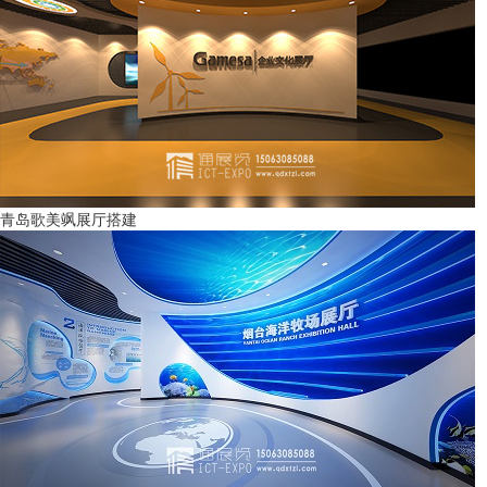
青岛歌美飒展厅搭建