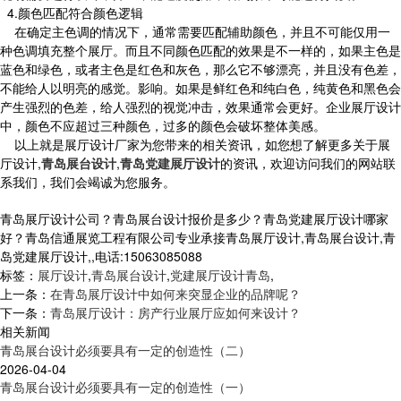
4.颜色匹配符合颜色逻辑
在确定主色调的情况下，通常需要匹配辅助颜色，并且不可能仅用一
种色调填充整个展厅。而且不同颜色匹配的效果是不一样的，如果主色是
蓝色和绿色，或者主色是红色和灰色，那么它不够漂亮，并且没有色差，
不能给人以明亮的感觉。影响。如果是鲜红色和纯白色，纯黄色和黑色会
产生强烈的色差，给人强烈的视觉冲击，效果通常会更好。企业展厅设计
中，颜色不应超过三种颜色，过多的颜色会破坏整体美感。
以上就是展厅设计厂家为您带来的相关资讯，如您想了解更多关于展
厅设计,
青岛展台设计
,
青岛党建展厅设计
的资讯，欢迎访问我们的网站联
系我们，我们会竭诚为您服务。
青岛展厅设计公司？青岛展台设计报价是多少？青岛党建展厅设计哪家
好？青岛信通展览工程有限公司专业承接青岛展厅设计,青岛展台设计,青
岛党建展厅设计,,电话:15063085088
标签：
展厅设计
,
青岛展台设计
,
党建展厅设计青岛
,
上一条：
在青岛展厅设计中如何来突显企业的品牌呢？
下一条：
青岛展厅设计：房产行业展厅应如何来设计？
相关新闻
青岛展台设计必须要具有一定的创造性（二）
2026-04-04
青岛展台设计必须要具有一定的创造性（一）