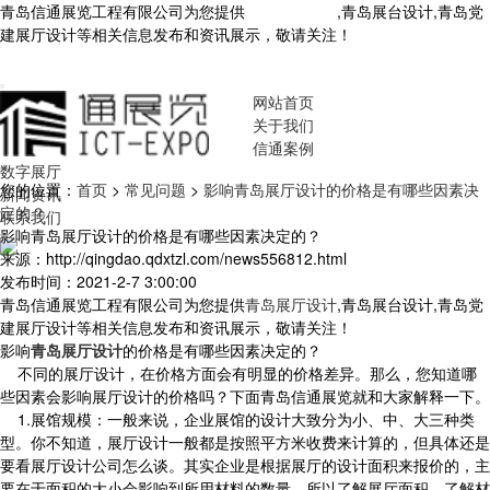
青岛信通展览工程有限公司为您提供
青岛展厅设计
,青岛展台设计,青岛党
建展厅设计等相关信息发布和资讯展示，敬请关注！
您暂无新询盘信
息！
网站首页
关于我们
信通案例
数字展厅
您的位置：
首页
>
常见问题
>
影响青岛展厅设计的价格是有哪些因素决
新闻资讯
定的？
联系我们
影响青岛展厅设计的价格是有哪些因素决定的？
来源：http://qingdao.qdxtzl.com/news556812.html
发布时间：2021-2-7 3:00:00
青岛信通展览工程有限公司为您提供
青岛展厅设计
,青岛展台设计,青岛党
建展厅设计等相关信息发布和资讯展示，敬请关注！
影响
青岛展厅设计
的价格是有哪些因素决定的？
不同的展厅设计，在价格方面会有明显的价格差异。那么，您知道哪
些因素会影响展厅设计的价格吗？下面青岛信通展览就和大家解释一下。
1.展馆规模：一般来说，企业展馆的设计大致分为小、中、大三种类
型。你不知道，展厅设计一般都是按照平方米收费来计算的，但具体还是
要看展厅设计公司怎么谈。其实企业是根据展厅的设计面积来报价的，主
要在于面积的大小会影响到所用材料的数量，所以了解展厅面积，了解材