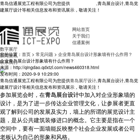
青岛信通展览工程有限公司为您提供
青岛展厅设计
,青岛展台设计,青岛党
建展厅设计等相关信息发布和资讯展示，敬请关注！
您暂无新询盘信
息！
网站首页
关于我们
信通案例
数字展厅
您的位置：
首页
>
常见问题
>
企业青岛展台设计形象墙有什么作用？
新闻资讯
企业青岛展台设计形象墙有什么作用？
联系我们
来源：http://qingdao.qdxtzl.com/news460318.html
发布时间：2020-9-9 10:29:00
青岛信通展览工程有限公司为您提供
青岛展厅设计
,青岛展台设计,青岛党
建展厅设计等相关信息发布和资讯展示，敬请关注！
参加展览会时，在
中加入对企业形象墙的
青岛展台设计
设计，是为了进一步传达企业管理文化，让参展者更直
观了解到公司的发展及实力，墙上的所谓的展览设计主
题，是从公共建筑装修进口的概念。它主要是指在一个
空间中，要有一面墙能反映整个社会企业发展或者公司
老板认为自己的形象和风格。