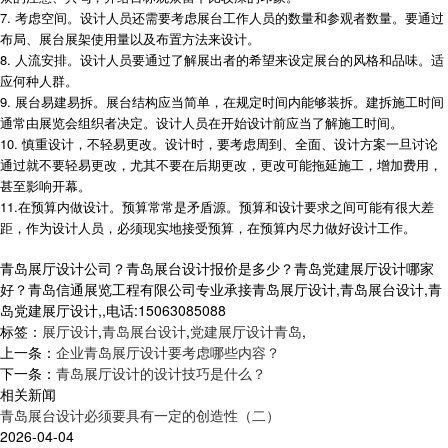
7. 考虑空间。设计人员还需要考虑展台工作人员的数量和参观者数量。要通过
布局、展台展架使用量以及布置方法来设计。
8. 人流安排。设计人员要通过了解展出者的希望来设定展台的风格和品味。适
应何种人群。
9. 展台易建易拆。展台结构应当简单，在规定时间内能够装拆。建拆施工时间
通常由展览会组织者决定。设计人员在开始设计前应当了解施工时间。
10. 慎重设计，不轻易更改。设计时，要考虑周到、全面、设计方案一旦讨论
通过就不要轻易更改，尤其不要在后期更改，更改可能拖延施工，增加费用，
甚至影响开幕。
11.在预算内做设计。预算常常是矛盾源。预算和设计要求之间可能有很大差
距，作为设计人员，必须现实地接受预算，在预算内尽力做好设计工作。
青岛展厅设计公司？青岛展台设计报价是多少？青岛党建展厅设计哪家
好？青岛信通展览工程有限公司专业承接青岛展厅设计,青岛展台设计,青
岛党建展厅设计,,电话:15063085088
标签：
展厅设计
,
青岛展台设计
,
党建展厅设计青岛
,
上一条：
企业青岛展厅设计要考虑哪些内容？
下一条：
青岛展厅设计的设计技巧是什么？
相关新闻
青岛展台设计必须要具有一定的创造性（二）
2026-04-04