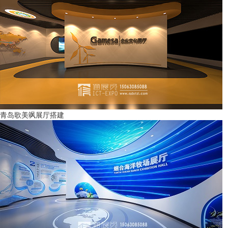
青岛歌美飒展厅搭建