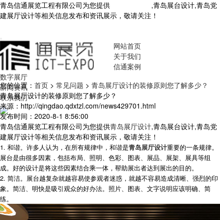
青岛信通展览工程有限公司为您提供
青岛展厅设计
,青岛展台设计,青岛党
建展厅设计等相关信息发布和资讯展示，敬请关注！
您暂无新询盘信
息！
网站首页
关于我们
信通案例
数字展厅
您的位置：
首页
>
常见问题
>
青岛展厅设计的装修原则您了解多少？
新闻资讯
青岛展厅设计的装修原则您了解多少？
联系我们
来源：http://qingdao.qdxtzl.com/news429701.html
发布时间：2020-8-1 8:56:00
青岛信通展览工程有限公司为您提供
青岛展厅设计
,青岛展台设计,青岛党
建展厅设计等相关信息发布和资讯展示，敬请关注！
1. 和谐。许多人认为，在所有规律中，和谐是
青岛展厅设计
重要的一条规律。
展台是由很多因素，包括布局、照明、色彩、图表、展品、展架、展具等组
成。好的设计是将这些因素结合乘一体，帮助展出者达到展出的目的。
2. 简洁。展台越复杂就越容易使参观者迷惑，就越不容易造成清晰、强烈的印
象。简洁、明快是吸引观众的好办法。照片、图表、文字说明应该明确、简
练。