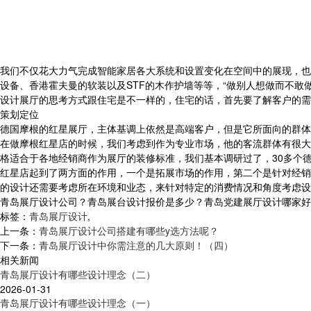
我们不仅花大力气完成智能家居各大系统和设置变化在空间中的展现，也
设备、香港霍夫曼的软装以及STF的木作护墙等等，“做别人想做而不
设计展厅的思考方式跟住宅是不一样的，住宅的话，首先要了解客户的需
策划定位
德国摩根的红星展厅，主体基调上依然是高端客户，但是它所面向的群体
在做摩根红星店的时候，我们考虑到作为专业市场，他的客流群体有很大
格适合于各地经销商作为展厅的装修标准，我们基本调研过了，30多个
红星店起到了两方面的作用，一个是拓展市场的作用，第二个是针对经销
的设计还需要考虑所在环境和业态，来针对特定的消费情况和角度考虑设
青岛展厅设计公司？青岛展台设计报价是多少？青岛党建展厅设计哪家好？青岛
标签：
青岛展厅设计
,
上一条：
青岛展厅设计公司搭建有哪些y选方法呢？
下一条：
青岛展厅设计中你需注意的几大原则！（四）
相关新闻
青岛展厅设计有哪些设计理念（二）
2026-01-31
青岛展厅设计有哪些设计理念（一）