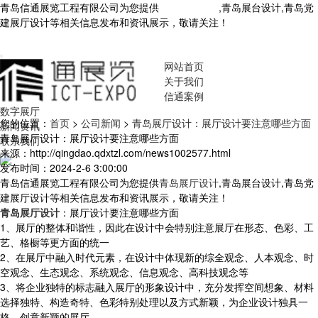
青岛信通展览工程有限公司为您提供
青岛展厅设计
,青岛展台设计,青岛党
建展厅设计等相关信息发布和资讯展示，敬请关注！
您暂无新询盘信
息！
网站首页
关于我们
信通案例
数字展厅
您的位置：
首页
>
公司新闻
>
青岛展厅设计：展厅设计要注意哪些方面
新闻资讯
青岛展厅设计：展厅设计要注意哪些方面
联系我们
来源：http://qingdao.qdxtzl.com/news1002577.html
发布时间：2024-2-6 3:00:00
青岛信通展览工程有限公司为您提供
青岛展厅设计
,青岛展台设计,青岛党
建展厅设计等相关信息发布和资讯展示，敬请关注！
青岛展厅设计
：展厅设计要注意哪些方面
1、展厅的整体和谐性，因此在设计中会特别注意展厅在形态、色彩、工
艺、格橱等更方面的统一
2、在展厅中融入时代元素，在设计中体现新的综全观念、人本观念、时
空观念、生态观念、系统观念、信息观念、高科技观念等
3、将企业独特的标志融入展厅的形象设计中，充分发挥空间想象、材料
选择独特、构造奇特、色彩特别处理以及方式新颖，为企业设计独具一
格、创意新颖的展厅