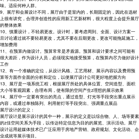
味。适应何种人群。
9、展厅和会展设计不同，展厅由于是室内的，长期固定的，因此在选材
上很有讲究，合理并创造性的应用新工艺新材料，很大程度上会提升展厅
的整体效果
10、慎重设计，不轻易更改。设计时，要考虑周到、全面、设计方案一
旦讨论通过就不要轻易更改，尤其不要在后期更改，更改可能拖延施工，
增加费用
11、在预算内做设计。预算常常是矛盾源。预算和设计要求之间可能有
很大差距，作为设计人员，必须现实地接受预算，在预算内尽力做好设计
工作
12、有一个准确的定位，从设计风格、工艺用材、展示内容以及费用预
算等方面作全面的分析和定位，以便展厅设计公司更好地把握方向
13、展厅是一项系统工程，根据展厅所处的具体位置、空间造型、面积
大小等客观因素，合理布局，使有限的空间产生z理想的展示效果
14、展厅中一定要有突出的亮点，通过造型、灯光等手段突出重点展示
内容，或通过单独陈列、利用射灯等手段突出、强调重点展品
展厅设计的定义：
展厅设计是展示设计的其中一种，展示的定义是以综合物、人、场等要素
的z佳空间关系为手段，以传达特定信息为目的的展览、演示活动。展厅
设计运用超媒体技术已广泛应用于房地产营销、政府规划、文化活动、企
业成就等展示项目。