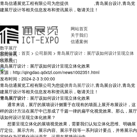
青岛信通展览工程有限公司为您提供
青岛展厅设计
,青岛展台设计,青岛党
建展厅设计等相关信息发布和资讯展示，敬请关注！
您暂无新询盘信
息！
网站首页
关于我们
信通案例
数字展厅
您的位置：
首页
>
公司新闻
>
青岛展厅设计：展厅该如何设计呈现立体
新闻资讯
化效果
联系我们
青岛展厅设计：展厅该如何设计呈现立体化效果
来源：http://qingdao.qdxtzl.com/news1002351.html
发布时间：2024-2-3 3:00:00
青岛信通展览工程有限公司为您提供
青岛展厅设计
,青岛展台设计,青岛党
建展厅设计等相关信息发布和资讯展示，敬请关注！
青岛展厅设计
：展厅该如何设计呈现立体化效果
通常来说，展厅的展墙设计侧重于在现有的墙面上展开布展设计，这
样的设计方法在展厅中已形成了千篇一律的扁平化视觉效果。那么，展厅
该如何设计呈现立体化效果？
想要呈现立体化的展墙视觉效果，需要我们认知立体化思维、明确展
厅定位、展示方向、展示内容、展示手段等一系列设计要点，并将展示内
容转化为可视化设计语言，运用在展墙设计中。