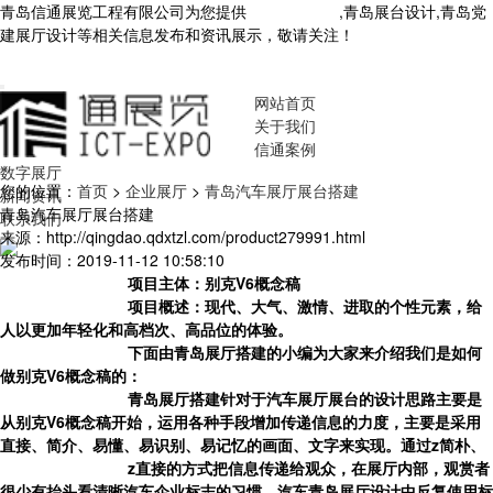
青岛信通展览工程有限公司为您提供
青岛展厅设计
,青岛展台设计,青岛党
建展厅设计等相关信息发布和资讯展示，敬请关注！
您暂无新询盘信
息！
网站首页
关于我们
信通案例
数字展厅
您的位置：
首页
>
企业展厅
>
青岛汽车展厅展台搭建
新闻资讯
青岛汽车展厅展台搭建
联系我们
来源：http://qingdao.qdxtzl.com/product279991.html
发布时间：2019-11-12 10:58:10
项目主体：别克V6概念稿
项目概述：现代、大气、激情、进取的个性元素，给
人以更加年轻化和高档次、高品位的体验。
下面由青岛展厅搭建的小编为大家来介绍我们是如何
做
别克V6概念稿
的：
青岛展厅搭建针对于
汽车展厅展台
的设计思路主要是
从
别克V6概念稿
开始，运用各种手段增加传递信息的力度，主要是采用
直接、简介、易懂、易识别、易记忆的画面、文字来实现。通过z简朴、
z直接的方式把信息传递给观众，在展厅内部，观赏者
很少有抬头看清晰汽车企业标志的习惯。汽车
青岛展厅设计
中反复使用标