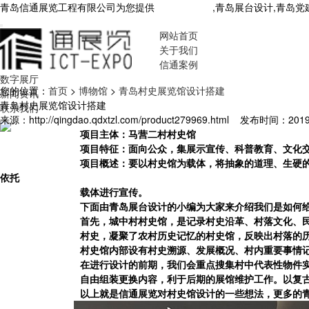
青岛信通展览工程有限公司为您提供
青岛展厅设计
,青岛展台设计,青岛
网站首页
关于我们
信通案例
数字展厅
您的位置：
首页
>
博物馆
>
青岛村史展览馆设计搭建
新闻资讯
青岛村史展览馆设计搭建
联系我们
来源：http://qingdao.qdxtzl.com/product279969.html
发布时间：2019-1
项目主体：马营二村村史馆
项目特征：面向公众，集展示宣传、科普教育、文化
项目概述：要以村史馆为载体，将抽象的道理、生硬
依托
载体进行宣传。
下面由
青岛展台设计
的小编为大家来介绍我们是如何
首先，城中村村史馆，是记录村史沿革、村落文化、
村史，凝聚了农村历史记忆的村史馆，反映出村落的
村史馆内部设有村史溯源、发展概况、村内重要事情
在进行设计的前期，我们会重点搜集村中代表性物件
自由组装更换内容，利于后期的展馆维护工作。以复
以上就是信通展览对村史馆设计的一些想法，更多的