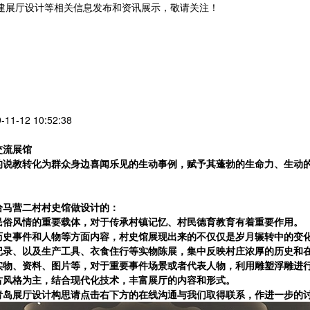
党建展厅设计等相关信息发布和资讯展示，敬请关注！
您暂无新询盘信息
1-12 10:52:38
交流展馆
的说教转化为群众身边喜闻乐见的生动事例，赋予其蓬勃的生命力、生动
给
马营二村村史馆
做设计的：
民俗风情的重要载体，对于传承村镇记忆、村民德育教育有着重要作用。
历史事件和人物等方面内容，村史馆展现出来的不仅仅是岁月辗转中的变
记录、以及生产工具、衣食住行等实物陈展，集中反映村庄浓厚的历史和
实物、资料、图片等，对于重要事件场景或者代表人物，利用雕塑浮雕进
古风格为主，结合现代化技术，丰富展厅的内容和形式。
青岛展厅设计
构思请点击右下方的在线沟通与我们取得联系，作进一步的