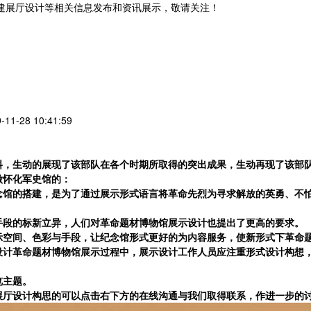
党建展厅设计等相关信息发布和资讯展示，敬请关注！
您暂无新询盘信息
1-28 10:41:59
料，生动的展现了该部队在各个时期所取得的突出成果，生动再现了该部
做
怀化军史馆
的：
念馆的搭建，是为了通过展示形式语言将革命先烈为寻求解放的英勇、不
手段的标新立异，人们对革命题材博物馆展示设计也提出了更高的要求。
示空间、色彩与手段，让纪念馆形式更好的为内容服务，使新形式下革命
设计革命题材博物馆展示过程中，展示设计工作人员应注重形式设计构想
览主题。
展厅设计构思的可以点击右下方的在线沟通与我们取得联系，作进一步的