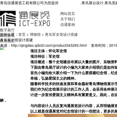
青岛信通展览工程有限公司为您提供
青岛展厅设计
,青岛展台设计,青岛
网站首页
关于我们
信通案例
数字展厅
您的位置：
首页
>
博物馆
>
青岛军史馆设计搭建
新闻资讯
青岛军史馆设计搭建
联系我们
来源：http://qingdao.qdxtzl.com/product343293.html
发布时间：2019-1
项目主体：怀化军史馆
项目特征：军史馆
项目概述：整个史馆建设布展以大量的图片、实物资
下面由
青岛展厅设计
的小编为大家来介绍我们是如何
首先小编先给大家介绍一下为什么要搭建纪念馆，纪
幸福，弘扬爱国主义的精神。
随着科学技术的快速发展和革命题材
青岛博物馆
展示
我们作为纪念馆展示设计的工作人员，会采用各种展
计进一步宣传爱国主义精神具有重要意义。因此，在
解，
与内容设计人员反复沟通展览设计内容，从而明确展
以上就是信通展览对纪念馆设计的一些想法，更多的