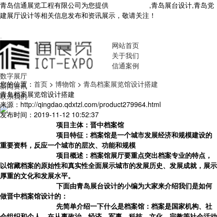
青岛信通展览工程有限公司为您提供
青岛展厅设计
,青岛展台设计,青岛党
建展厅设计等相关信息发布和资讯展示，敬请关注！
您暂无新询盘信
息！
网站首页
关于我们
信通案例
数字展厅
您的位置：
首页
>
博物馆
>
青岛档案展览馆设计搭建
新闻资讯
青岛档案展览馆设计搭建
联系我们
来源：http://qingdao.qdxtzl.com/product279964.html
发布时间：2019-11-12 10:52:37
项目主体：晋中档案馆
项目特征：档案馆是一个城市发展经济和规模建设的
重要资料，反应一个城市的层次、功能和规模
项目概述：档案馆展厅要重点突出档案专业的特点，
以馆藏档案的原始性和真实性全面展示城市的发展历史、发展成就，展示
厚重的文化和发展水平。
下面由
青岛展台设计
的小编为大家来介绍我们是如何
做
晋中档案馆
设计的：
先简单介绍一下什么是档案馆：档案是国家机构、社
会组织和个人，在从事政治、经济、军事、科技、文化、宗教等社会活动