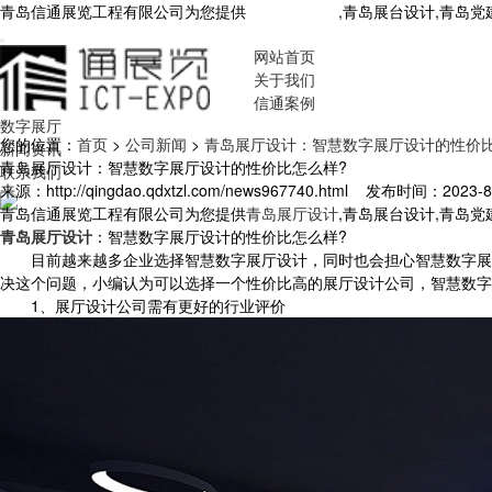
青岛信通展览工程有限公司为您提供
青岛展厅设计
,青岛展台设计,青岛
网站首页
关于我们
信通案例
数字展厅
您的位置：
首页
>
公司新闻
>
青岛展厅设计：智慧数字展厅设计的性价比
新闻资讯
青岛展厅设计：智慧数字展厅设计的性价比怎么样?
联系我们
来源：http://qingdao.qdxtzl.com/news967740.html
发布时间：2023-8-1
青岛信通展览工程有限公司为您提供
青岛展厅设计
,青岛展台设计,青岛
青岛展厅设计
：智慧数字展厅设计的性价比怎么样?
目前越来越多企业选择智慧数字展厅设计，同时也会担心智慧数字展厅
决这个问题，小编认为可以选择一个性价比高的展厅设计公司，智慧数字
1、展厅设计公司需有更好的行业评价