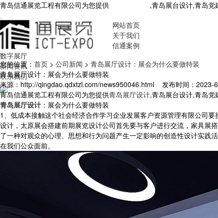
青岛信通展览工程有限公司为您提供
青岛展厅设计
,青岛展台设计,青岛
网站首页
关于我们
信通案例
数字展厅
您的位置：
首页
>
公司新闻
>
青岛展厅设计：展会为什么要做特装
新闻资讯
青岛展厅设计：展会为什么要做特装
联系我们
来源：http://qingdao.qdxtzl.com/news950046.html
发布时间：2023-6-2
青岛信通展览工程有限公司为您提供
青岛展厅设计
,青岛展台设计,青岛
青岛展厅设计
：展会为什么要做特装
1、低成本接触这个社会经济合作学习企业发展客户资源管理有限公司要
设计，太原展会搭建前期展览设计公司首先要与客户进行交流，家具展搭
了一种对观众的心理、思想和行为问题产生一定影响的创造性设计实践活
在我们公众面前。