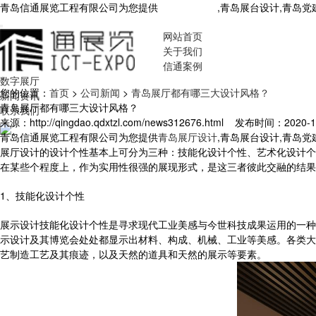
青岛信通展览工程有限公司为您提供
青岛展厅设计
,青岛展台设计,青岛
网站首页
关于我们
信通案例
数字展厅
您的位置：
首页
>
公司新闻
>
青岛展厅都有哪三大设计风格？
新闻资讯
青岛展厅都有哪三大设计风格？
联系我们
来源：http://qingdao.qdxtzl.com/news312676.html
发布时间：2020-1-8
青岛信通展览工程有限公司为您提供
青岛展厅设计
,青岛展台设计,青岛
展厅设计的设计个性基本上可分为三种：技能化设计个性、艺术化设计个
在某些个程度上，作为实用性很强的展现形式，是这三者彼此交融的结果
1、技能化设计个性
展示设计技能化设计个性是寻求现代工业美感与今世科技成果运用的一种
示设计及其博览会处处都显示出材料、构成、机械、工业等美感。各类大
艺制造工艺及其痕迹，以及天然的道具和天然的展示等要素。