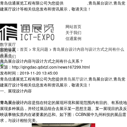
青岛信通展览工程有限公司为您提供
青岛展厅设计
,青岛展台设计,青岛党
建展厅设计等相关信息发布和资讯展示，敬请关注！
您暂无新询盘信
息！
网站首页
关于我们
信通案例
数字展厅
您的位置：
首页
>
常见问题
>
青岛展台设计内容与设计方式之间有什么
新闻资讯
关系？
联系我们
青岛展台设计内容与设计方式之间有什么关系？
来源：http://qingdao.qdxtzl.com/news167299.html
发布时间：2019-11-20 13:45:00
青岛信通展览工程有限公司为您提供
青岛展厅设计
,青岛展台设计,青岛党
建展厅设计等相关信息发布和资讯展示，敬请关注！
一、展现设计内容
青岛展台设计
内容是指在特定的展现环境和展现范围内有目的、有系统地
展现多种展品，并经过展品组合去展示某一思想主题、某一展现目的及反
映该事物实质内在诸要素的总和。如下图：CCBN展中九州科技的展品需
求，与设计相恰完美。