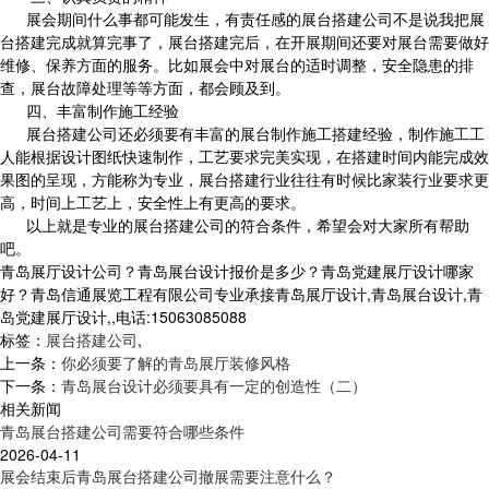
展会期间什么事都可能发生，有责任感的展台搭建公司不是说我把展
台搭建完成就算完事了，展台搭建完后，在开展期间还要对展台需要做好
维修、保养方面的服务。比如展会中对展台的适时调整，安全隐患的排
查，展台故障处理等等方面，都会顾及到。
四、丰富制作施工经验
展台搭建公司还必须要有丰富的展台制作施工搭建经验，制作施工工
人能根据设计图纸快速制作，工艺要求完美实现，在搭建时间内能完成效
果图的呈现，方能称为专业，展台搭建行业往往有时候比家装行业要求更
高，时间上工艺上，安全性上有更高的要求。
以上就是专业的展台搭建公司的符合条件，希望会对大家所有帮助
吧。
青岛展厅设计公司？青岛展台设计报价是多少？青岛党建展厅设计哪家
好？青岛信通展览工程有限公司专业承接青岛展厅设计,青岛展台设计,青
岛党建展厅设计,,电话:15063085088
标签：
展台搭建公司
,
上一条：
你必须要了解的青岛展厅装修风格
下一条：
青岛展台设计必须要具有一定的创造性（二）
相关新闻
青岛展台搭建公司需要符合哪些条件
2026-04-11
展会结束后青岛展台搭建公司撤展需要注意什么？