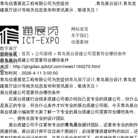
青岛信通展览工程有限公司为您提供
青岛展厅设计
,青岛展台设计,青岛党
建展厅设计等相关信息发布和资讯展示，敬请关注！
您暂无新询盘信
息！
网站首页
关于我们
信通案例
数字展厅
您的位置：
首页
>
公司新闻
>
青岛展台搭建公司需要符合哪些条件
新闻资讯
青岛展台搭建公司需要符合哪些条件
联系我们
来源：http://qingdao.qdxtzl.com/news1160270.html
发布时间：2026-4-11 3:00:00
青岛信通展览工程有限公司为您提供
青岛展厅设计
,青岛展台设计,青岛党
建展厅设计等相关信息发布和资讯展示，敬请关注！
展台搭建公司需要符合哪些条件
在展台搭建行业很多搭建公司都介绍自己是专业的搭建公司，但什么
是真正的专业，符合什么条件才叫专业的展台搭建公司呢。今天青岛展台
展会搭建小编就带大家了解一下专业的展台搭建公司需要符合哪些条件。
一、拥有全面专业的设计团队
展台搭建公司不仅要有专业的
青岛展台设计
团队，还要有专业的制作
搭建经验。展台设计师不仅仅画个图就行，必须要懂搭建材料的知识，还
要有结构安全设计的前提，在展台安全的前提下，创意确保展台制作施工