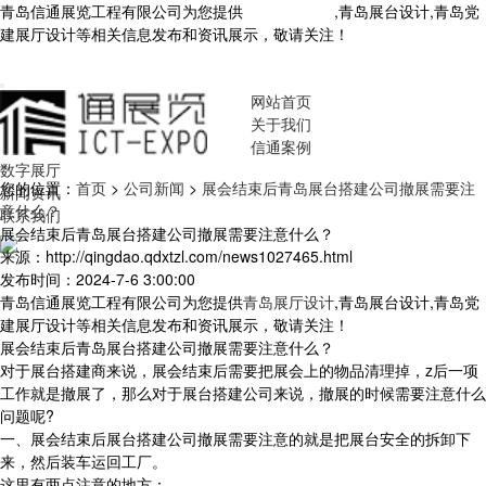
青岛信通展览工程有限公司为您提供
青岛展厅设计
,青岛展台设计,青岛党
建展厅设计等相关信息发布和资讯展示，敬请关注！
您暂无新询盘信
息！
网站首页
关于我们
信通案例
数字展厅
您的位置：
首页
>
公司新闻
>
展会结束后青岛展台搭建公司撤展需要注
新闻资讯
意什么？
联系我们
展会结束后青岛展台搭建公司撤展需要注意什么？
来源：http://qingdao.qdxtzl.com/news1027465.html
发布时间：2024-7-6 3:00:00
青岛信通展览工程有限公司为您提供
青岛展厅设计
,青岛展台设计,青岛党
建展厅设计等相关信息发布和资讯展示，敬请关注！
展会结束后青岛展台搭建公司撤展需要注意什么？
对于展台搭建商来说，展会结束后需要把展会上的物品清理掉，z后一项
工作就是撤展了，那么对于展台搭建公司来说，撤展的时候需要注意什么
问题呢?
一、展会结束后展台搭建公司撤展需要注意的就是把展台安全的拆卸下
来，然后装车运回工厂。
这里有两点注意的地方：