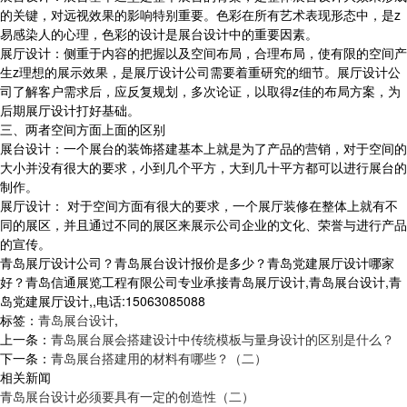
的关键，对远视效果的影响特别重要。色彩在所有艺术表现形态中，是z
易感染人的心理，色彩的设计是展台设计中的重要因素。
展厅设计：侧重于内容的把握以及空间布局，合理布局，使有限的空间产
生z理想的展示效果，是展厅设计公司需要着重研究的细节。展厅设计公
司了解客户需求后，应反复规划，多次论证，以取得z佳的布局方案，为
后期展厅设计打好基础。
三、两者空间方面上面的区别
展台设计：一个展台的装饰搭建基本上就是为了产品的营销，对于空间的
大小并没有很大的要求，小到几个平方，大到几十平方都可以进行展台的
制作。
展厅设计： 对于空间方面有很大的要求，一个展厅装修在整体上就有不
同的展区，并且通过不同的展区来展示公司企业的文化、荣誉与进行产品
的宣传。
青岛展厅设计公司？青岛展台设计报价是多少？青岛党建展厅设计哪家
好？青岛信通展览工程有限公司专业承接青岛展厅设计,青岛展台设计,青
岛党建展厅设计,,电话:15063085088
标签：
青岛展台设计
,
上一条：
青岛展台展会搭建设计中传统模板与量身设计的区别是什么？
下一条：
青岛展台搭建用的材料有哪些？（二）
相关新闻
青岛展台设计必须要具有一定的创造性（二）