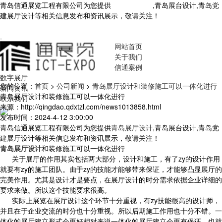
青岛信通展览工程有限公司为您提供
青岛展厅设计
,青岛展台设计,青岛党
建展厅设计等相关信息发布和资讯展示，敬请关注！
您暂无新询盘信
息！
网站首页
关于我们
信通案例
数字展厅
您的位置：
首页
>
公司新闻
>
青岛展厅设计和装修施工可以一体化进行
新闻资讯
青岛展厅设计和装修施工可以一体化进行
联系我们
来源：http://qingdao.qdxtzl.com/news1013858.html
发布时间：2024-4-12 3:00:00
青岛信通展览工程有限公司为您提供
青岛展厅设计
,青岛展台设计,青岛党
建展厅设计等相关信息发布和资讯展示，敬请关注！
青岛展厅设计
和装修施工可以一体化进行
关于展厅的作用其实包括两大部分，设计和施工，有了zy的设计作用
就要有zy的施工团队。由于zy的技能才能够带来保证，才能够凸显展厅的
完美作用。尤其是设计才是要点，在展厅设计的时分需求依据企业详细的
要求来做。所以这个技能要求很高。
实际上展览在展厅设计这个环节十分重视，有zy技能很高的设计师，
并且在于企业交流的时分也十分重视。所以后期施工作用也十分不错。一
体化的展厅建立形式会更好相对来说一体化的展厅建立会更有保证，也就