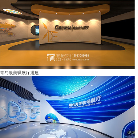
青岛歌美飒展厅搭建