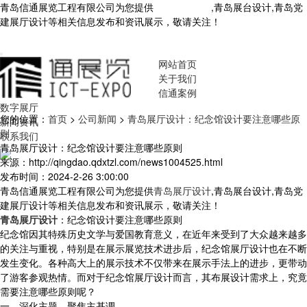
青岛信通展览工程有限公司为您提供
青岛展厅设计
,青岛展台设计,青岛党
建展厅设计等相关信息发布和资讯展示，敬请关注！
您暂无新询盘信
息！
网站首页
关于我们
信通案例
数字展厅
您的位置：
首页
>
公司新闻
>
青岛展厅设计：纪念馆设计要注意哪些原
新闻资讯
则
联系我们
青岛展厅设计：纪念馆设计要注意哪些原则
来源：http://qingdao.qdxtzl.com/news1004525.html
发布时间：2024-2-26 3:00:00
青岛信通展览工程有限公司为您提供
青岛展厅设计
,青岛展台设计,青岛党
建展厅设计等相关信息发布和资讯展示，敬请关注！
青岛展厅设计
：纪念馆设计要注意哪些原则
纪念馆因其特殊历史文学与爱国教育意义，在近年来受到了大众越来越多
的关注与重视，特别是在展示展览技术进步后，纪念馆展厅设计也在不断
发生变化。各种高大上的展示技术不仅带来在展示手法上的进步，更带动
了游客参观热情。而对于纪念馆展厅设计而言，其布展设计需求上，究竟
需要注意哪些原则呢？
一、深化主题，聚焦主基调。