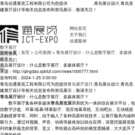
青岛信通展览工程有限公司为您提供
青岛展厅设计
,青岛展台设计,青岛党
建展厅设计等相关信息发布和资讯展示，敬请关注！
您暂无新询盘信
息！
网站首页
关于我们
信通案例
数字展厅
您的位置：
首页
>
公司新闻
>
青岛展厅设计：什么是数字展厅、多媒体
新闻资讯
展厅？
联系我们
青岛展厅设计：什么是数字展厅、多媒体展厅？
来源：http://qingdao.qdxtzl.com/news1000777.html
发布时间：2024-1-25 3:00:00
青岛信通展览工程有限公司为您提供
青岛展厅设计
,青岛展台设计,青岛党
建展厅设计等相关信息发布和资讯展示，敬请关注！
青岛展厅设计
：什么是数字展厅、多媒体展厅？
数字展厅集各种多媒体
青岛展览展示
系统为一体的综合展示平台，包
括数字沙盘、环幕/弧幕/球幕影厅、迎宾地幕系统、互动吧台、互动镜面
及触摸屏等等。同时，由于融入了各种高新科技技术，让展厅极具内涵和
吸引力，通过对视频、声音、动画等媒体加以组合应用，深度挖掘展览陈
列对象所蕴含的背景、意义，带给观众高科技的视觉震撼感，大大提升了
品牌的价值。