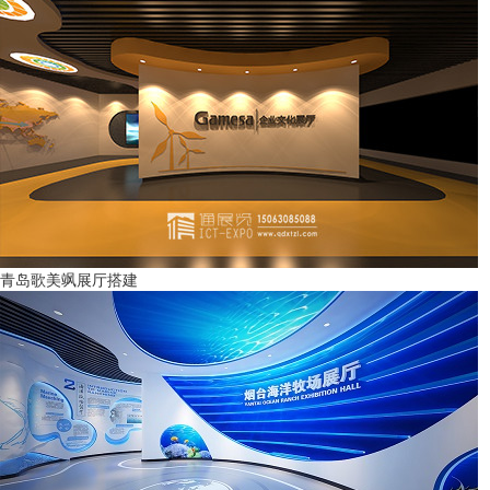
青岛歌美飒展厅搭建