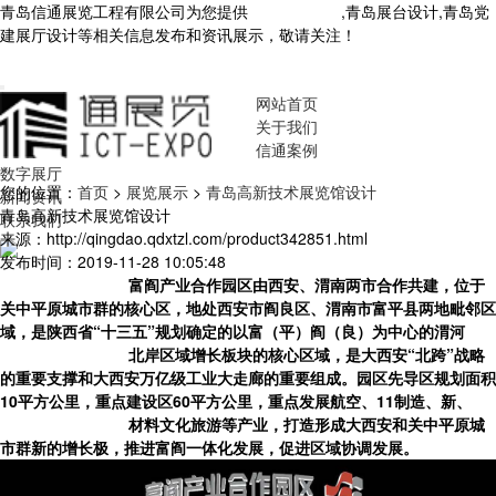
青岛信通展览工程有限公司为您提供
青岛展厅设计
,青岛展台设计,青岛党
建展厅设计等相关信息发布和资讯展示，敬请关注！
您暂无新询盘信
息！
网站首页
关于我们
信通案例
数字展厅
您的位置：
首页
>
展览展示
>
青岛高新技术展览馆设计
新闻资讯
青岛高新技术展览馆设计
联系我们
来源：http://qingdao.qdxtzl.com/product342851.html
发布时间：2019-11-28 10:05:48
富阎产业合作园区由西安、渭南两市合作共建，位于
关中平原城市群的核心区，地处西安市阎良区、渭南市富平县两地毗邻区
域，是陕西省“十三五”规划确定的以富（平）阎（良）为中心的渭河
北岸区域增长板块的核心区域，是大西安“北跨”战略
的重要支撑和大西安万亿级工业大走廊的重要组成。园区先导区规划面积
10平方公里，重点建设区60平方公里，重点发展航空、11制造、新、
材料文化旅游等产业，打造形成大西安和关中平原城
市群新的增长极，推进富阎一体化发展，促进区域协调发展。