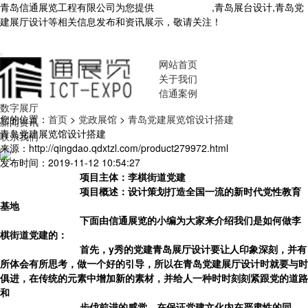
青岛信通展览工程有限公司为您提供
青岛展厅设计
,青岛展台设计,青岛党
建展厅设计等相关信息发布和资讯展示，敬请关注！
您暂无新询盘信
息！
网站首页
关于我们
信通案例
数字展厅
您的位置：
首页
>
党政展馆
>
青岛党建展览馆设计搭建
新闻资讯
青岛党建展览馆设计搭建
联系我们
来源：http://qingdao.qdxtzl.com/product279972.html
发布时间：2019-11-12 10:54:27
项目主体：李棋街道党建
项目概述：设计策划打造全国一流的新时代党性教育
基地
下面由信通展览的小编为大家来介绍我们是如何做
李
棋街道党建
的：
首先，y秀的党建
青岛展厅设计
要让人印象深刻，并有
所体会有所思考，做一个好的引导，所以在
青岛党建展厅设计
时就要与时
俱进，在传统的元素中增加新的素材，并给人一种时时刻刻紧跟党的道路
和
步伐前进的感觉。在保证党建文化内在严肃性的同