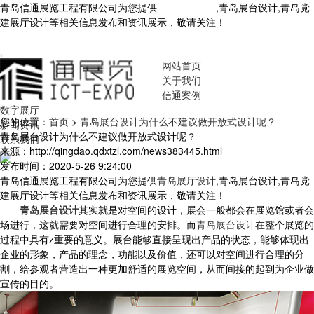
青岛信通展览工程有限公司为您提供
青岛展厅设计
,青岛展台设计,青岛党
建展厅设计等相关信息发布和资讯展示，敬请关注！
您暂无新询盘信
息！
网站首页
关于我们
信通案例
数字展厅
您的位置：
首页
>
青岛展台设计为什么不建议做开放式设计呢？
新闻资讯
青岛展台设计为什么不建议做开放式设计呢？
联系我们
来源：http://qingdao.qdxtzl.com/news383445.html
发布时间：2020-5-26 9:24:00
青岛信通展览工程有限公司为您提供
青岛展厅设计
,青岛展台设计,青岛党
建展厅设计等相关信息发布和资讯展示，敬请关注！
青岛展台设计
其实就是对空间的设计，展会一般都会在展览馆或者会
场进行，这就需要对空间进行合理的安排。而
青岛展台设计
在整个展览的
过程中具有z重要的意义。展台能够直接呈现出产品的状态，能够体现出
企业的形象，产品的理念，功能以及价值，还可以对空间进行合理的分
割，给参观者营造出一种更加舒适的展览空间，从而间接的起到为企业做
宣传的目的。