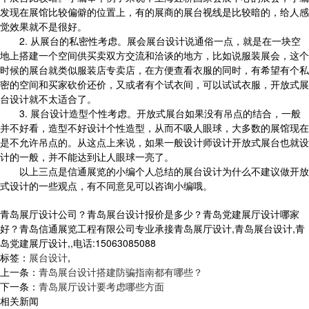
发现在展馆比较偏僻的位置上，有的展商的展台视线是比较暗的，给人感
觉效果就不是很好。
2. 从展台的私密性考虑。展会展台设计说通俗一点，就是在一块空
地上搭建一个空间供买卖双方交流和洽谈的地方，比如说服装展会，这个
时候的展台就类似服装店专卖店，在方便查看衣服的同时，有希望有个私
密的空间和买家砍价还价，又或者有个试衣间，可以试试衣服，开放式展
台设计就不太适合了。
3. 展台设计造型个性考虑。开放式展台如果没有吊点的结合，一般
并不好看，造型不好设计个性造型，从而不吸人眼球，大多数的展馆现在
是不允许吊点的。从这点上来说，如果一般设计师设计开放式展台也就设
计的一般，并不能达到让人眼球一亮了。
以上三点是信通展览的小编个人总结的展台设计为什么不建议做开放
式设计的一些观点，有不同意见可以咨询小编哦。
青岛展厅设计公司？青岛展台设计报价是多少？青岛党建展厅设计哪家
好？青岛信通展览工程有限公司专业承接青岛展厅设计,青岛展台设计,青
岛党建展厅设计,,电话:15063085088
标签：
展台设计
,
上一条：
青岛展台设计搭建防骗指南都有哪些？
下一条：
青岛展厅设计要考虑哪些方面
相关新闻