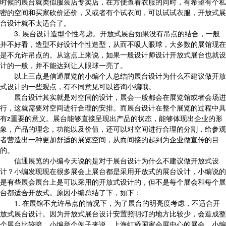
时候的展台就类似服装店专卖店，在方便查看衣服的同时，有希望有个私
密的空间和买家砍价还价，又或者有个试衣间，可以试试衣服，开放式展
台设计就不太适合了。
3. 展台设计造型个性考虑。开放式展台如果没有吊点的结合，一般
并不好看，造型不好设计个性造型，从而不吸人眼球，大多数的展馆现在
是不允许吊点的。从这点上来说，如果一般设计师设计开放式展台也就设
计的一般，并不能达到让人眼球一亮了。
以上三点是信通展览的小编个人总结的展台设计为什么不建议做开放
式设计的一些观点，有不同意见可以咨询小编哦。
展台设计其实就是对空间的设计，展会一般都会在展览馆或者会场进
行，这就需要对空间进行合理的安排。而展台设计在整个展览的过程中具
有z重要的意义。展台能够直接呈现出产品的状态，能够体现出企业的形
象，产品的理念，功能以及价值，还可以对空间进行合理的分割，给参观
者营造出一种更加舒适的展览空间，从而间接的起到为企业做宣传的目
的。
信通展览的小编今天说的是对于展台设计为什么不建议做开放式设
计？小编发现现在很多展会上展台都是采用开放式的展台设计，小编说的
是有些展会展台上是可以采用的开放式设计的，但不是每个展会和每个展
台都适合开放式。原因小编总结了下，如下：
1. 在展馆不允许吊点的情况下，为了展台的明亮度考虑，不适合开
放式展台设计。因为开放式展台设计安置照明灯的地方比较少，会造成整
个展台比较暗。小编举个例子来说，上海虹桥国家会展中心的展会，小编