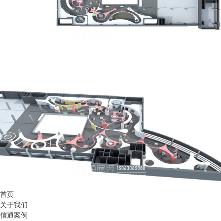
首页
关于我们
信通案例